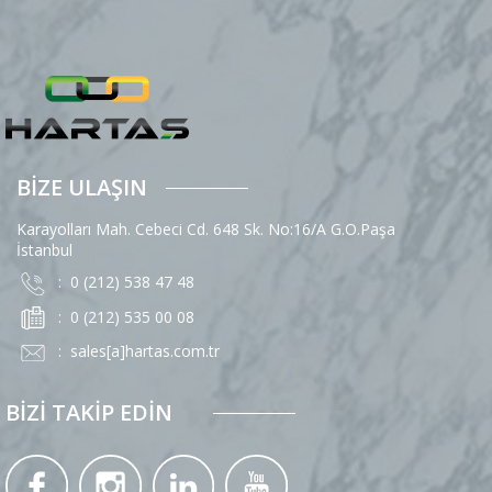
BİZE ULAŞIN
Karayolları Mah. Cebeci Cd. 648 Sk. No:16/A G.O.Paşa
İstanbul
: 0 (212) 538 47 48
: 0 (212) 535 00 08
:
sales[a]hartas.com.tr
BİZİ TAKİP EDİN