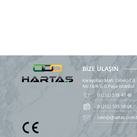
BİZE ULAŞIN
Karayolları Mah. Cebeci Cd.
No:16/A G.O.Paşa İstanbul
: 0 (212) 538 47 48
: 0 (212) 535 00 08
:
sales[a]hartas.com.t