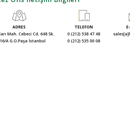
ADRES
TELEFON
E
arı Mah. Cebeci Cd. 648 Sk.
0 (212) 538 47 48
sales[a]
16/A G.O.Paşa İstanbul
0 (212) 535 00 08