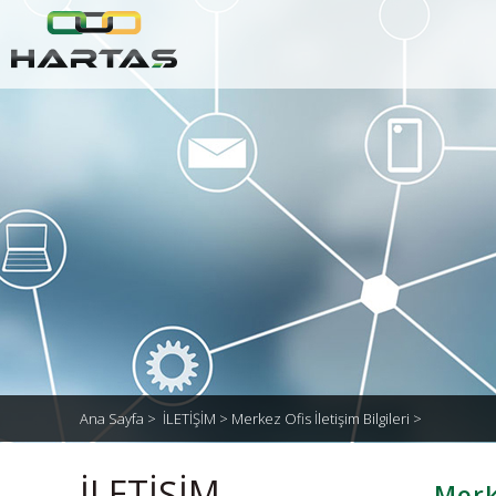
Ana Sayfa
>
İLETİŞİM >
Merkez Ofis İletişim Bilgileri >
İLETİŞİM
Merke