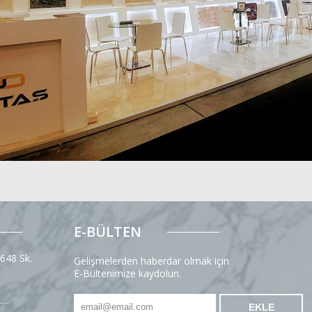
E-BÜLTEN
 648 Sk.
Gelişmelerden haberdar olmak için
E-Bültenimize kaydolun.