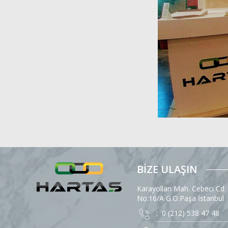
BİZE ULAŞIN
Karayolları Mah. Cebeci Cd.
No:16/A G.O.Paşa İstanbul
: 0 (212) 538 47 48